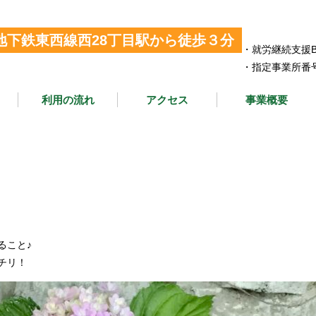
地下鉄東西線西28丁目駅から徒歩３分
・就労継続支援
・指定事業所番号 0
利用の流れ
アクセス
事業概要
ること♪
チリ！