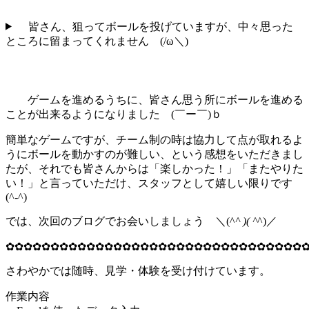
皆さん、狙ってボールを投げていますが、中々思った
ところに留まってくれません (/ω＼)
ゲームを進めるうちに、皆さん思う所にボールを進める
ことが出来るようになりました (￣ー￣)ｂ
簡単なゲームですが、チーム制の時は協力して点が取れるよ
うにボールを動かすのが難しい、という感想をいただきまし
たが、それでも皆さんからは「楽しかった！」「またやりた
い！」と言っていただけ、スタッフとして嬉しい限りです
(^-^)
では、次回のブログでお会いしましょう ＼(^
^ )( ^
^)／
✿✿✿✿✿✿✿✿✿✿✿✿✿✿✿✿✿✿✿✿✿✿✿✿✿✿✿✿✿✿✿✿✿
さわやかでは随時、見学・体験を受け付けています。
作業内容