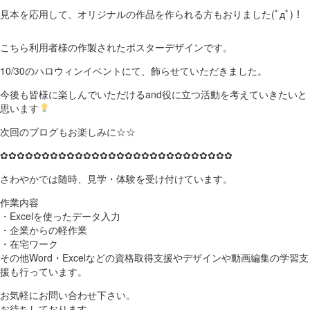
見本を応用して、オリジナルの作品を作られる方もおりました(ﾟдﾟ)！
こちら利用者様の作製されたポスターデザインです。
10/30のハロウィンイベントにて、飾らせていただきました。
今後も皆様に楽しんでいただけるand役に立つ活動を考えていきたいと
思います
次回のブログもお楽しみに☆☆
✿✿✿✿✿✿✿✿✿✿✿✿✿✿✿✿✿✿✿✿✿✿✿✿✿✿✿✿
さわやかでは随時、見学・体験を受け付けています。
作業内容
・Excelを使ったデータ入力
・企業からの軽作業
・在宅ワーク
その他Word・Excelなどの資格取得支援やデザインや動画編集の学習支
援も行っています。
お気軽にお問い合わせ下さい。
お待ちしております。