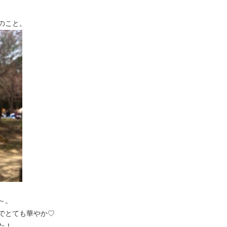
のこと。
～。
でとても華やか♡
た！