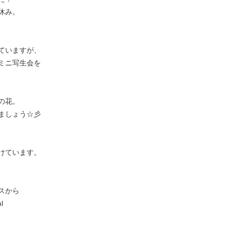
休み。
ていますが、
ミニ写生会を
の花。
ましょう☆彡
けています。
スから
l