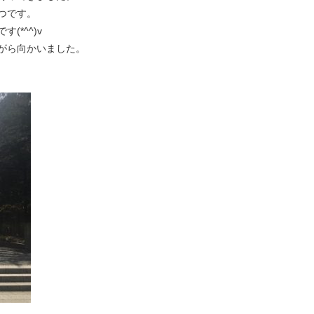
つです。
*^^)v
がら向かいました。