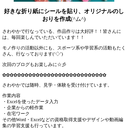
好きな折り紙にシールを貼り、オリジナルのし
おりを作成
(^ム^)
さわやかで行なっている、作品作りは大好評！！皆さんに
は、毎回楽しんでいただいています！！
モノ作りの活動以外にも、スポーツ系や学習系の活動もたく
さん、行なっております(‘◇’)ゞ
次回のブログもお楽しみに☆彡
✿✿✿✿✿✿✿✿✿✿✿✿✿✿✿✿✿✿✿✿✿✿✿✿✿✿✿✿
さわやかでは随時、見学・体験を受け付けています。
作業内容
・Excelを使ったデータ入力
・企業からの軽作業
・在宅ワーク
その他Word・Excelなどの資格取得支援やデザインや動画編
集の学習支援も行っています。