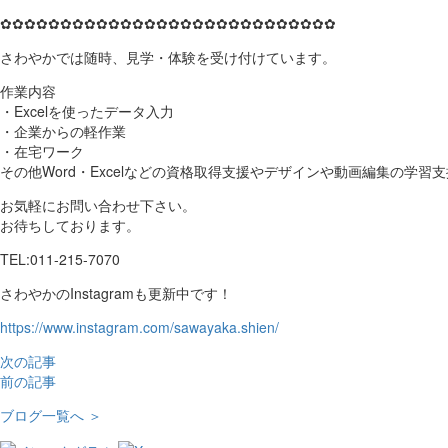
✿✿✿✿✿✿✿✿✿✿✿✿✿✿✿✿✿✿✿✿✿✿✿✿✿✿✿✿
さわやかでは随時、見学・体験を受け付けています。
作業内容
・Excelを使ったデータ入力
・企業からの軽作業
・在宅ワーク
その他Word・Excelなどの資格取得支援やデザインや動画編集の学習
お気軽にお問い合わせ下さい。
お待ちしております。
TEL:011-215-7070
さわやかのInstagramも更新中です！
https://www.instagram.com/sawayaka.shien/
次の記事
前の記事
ブログ一覧へ ＞