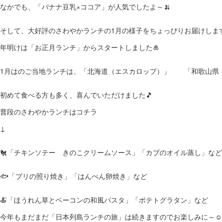
なかでも、「バナナ豆乳×ココア」が人気でしたよ～🍌
そして、大好評のさわやかランチの1月の様子をちょっぴりお届けします
年明けは「お正月ランチ」からスタートしました🎍
1月はのご当地ランチは、「北海道（エスカロップ）」 「和歌山県
初めて食べる方も多く、喜んでいただけました🎵
普段のさわやかランチはコチラ
↓
🐔「チキンソテー きのこクリームソース」「カブのオイル蒸し」など
🐟「ブリの照り焼き」「はんぺん卵焼き」など
🍝「ほうれん草とベーコンの和風パスタ」「ポテトグラタン」など
今年もまだまだ「日本列島ランチの旅」は続きますのでお楽しみに～☺