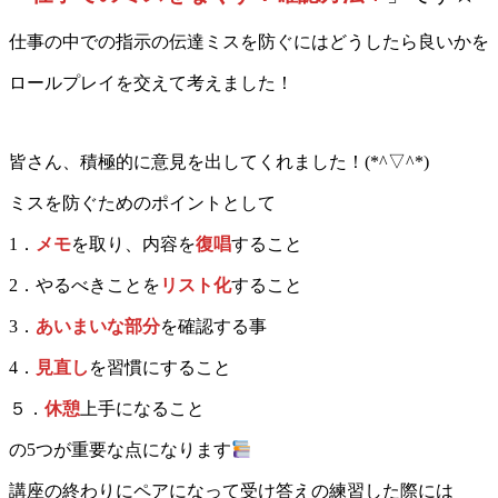
仕事の中での指示の伝達ミスを防ぐにはどうしたら良いかを
ロールプレイを交えて考えました！
皆さん、積極的に意見を出してくれました！(*^▽^*)
ミスを防ぐためのポイントとして
1．
メモ
を取り、内容を
復唱
すること
2．やるべきことを
リスト化
すること
3．
あいまいな部分
を確認する事
4．
見直し
を習慣にすること
５．
休憩
上手になること
の5つが重要な点になります
講座の終わりにペアになって受け答えの練習した際には