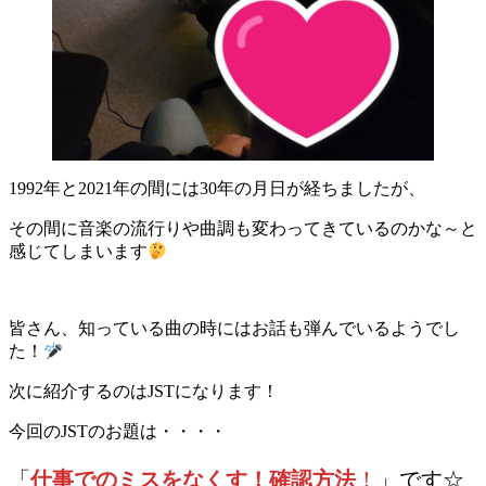
1992年と2021年の間には30年の月日が経ちましたが、
その間に音楽の流行りや曲調も変わってきているのかな～と
感じてしまいます
皆さん、知っている曲の時にはお話も弾んでいるようでし
た！
次に紹介するのはJSTになります！
今回のJSTのお題は・・・・
「
仕事でのミスをなくす！確認方法
！
」です☆