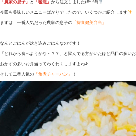
「
農家の息子」
と
「暖龍」
から注文しました(#^.^#)
今回も美味しいメニューばかりでしたので、いくつかご紹介します
まずは、一番人気だった農家の息子の
「採食健美弁当」
なんとごはんが炊き込みごはんなのです！
「どれから食べようかな～？？」と悩んでる方がいたほど品目の多いお弁当
おかずの多いお弁当ってわくわくしますよね♪
そして二番人気の
「角煮チャーハン」
！